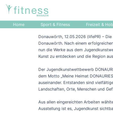
Zum
Post
Inhalt
navigation
springen
Home
Sport & Fitness
Freizeit & Ho
Donauwörth, 12.05.2026 (lifePR) – Di
Donauwörth. Nach einem erfolgreiche
nun die Werke aus dem Jugendkunstwet
Kunst zu entdecken und die Region aus
Der Jugendkunstwettbewerb DONAURIES
dem Motto „Meine Heimat DONAURIES“ s
auseinander. Entstanden sind vielfält
Landschaften, Orte, Menschen und Gefüh
Aus allen eingereichten Arbeiten wählt
Ausstellung ist es, Jugendkunst sicht