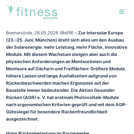
Zum
Post
Main
Inhalt
navigation
Men
springen
Bremervörde, 26.05.2026 (lifePR) –
Zur Intersolar Europe
(23.–25. Juni, München) dreht sich alles um den Ausbau
der Solarenergie: mehr Leistung, mehr Fläche, innovative
Module. Mit diesem Wachstum steigen aber auch die
physischen Anforderungen an Monteurinnen und
Monteure auf Dächern und Freiflächen: Größere Module,
höhere Lasten und lange Ausfallzeiten aufgrund von
Rückenbeschwerden machen Ergonomie auf der
Baustelle immer bedeutender. Die Aktion Gesunder
Rücken (AGR) e. V. hat erstmals Photovoltaik-Module
nach ergonomischen Kriterien geprüft und mit dem AGR-
Gütesiegel für besondere Rückenfreundlichkeit
ausgezeichnet.
Hohe Rückenbelastung im Baugewerbe