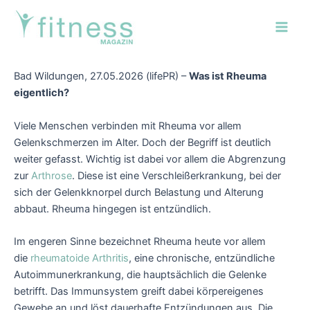
Zum
Post
Main
Inhalt
navigation
Men
springen
Bad Wildungen, 27.05.2026 (lifePR) –
Was ist Rheuma
eigentlich?
Viele Menschen verbinden mit Rheuma vor allem
Gelenkschmerzen im Alter. Doch der Begriff ist deutlich
weiter gefasst. Wichtig ist dabei vor allem die Ab­grenzung
zur
Arthrose
. Diese ist eine Verschleiß­erkrankung, bei der
sich der Gelenk­knorpel durch Belastung und Alterung
abbaut. Rheuma hingegen ist entzündlich.
Im engeren Sinne bezeichnet Rheuma heute vor allem
die
rheumatoide Arthritis
, eine chronische, entzündliche
Auto­immun­erkrankung, die haupt­sächlich die Gelenke
betrifft. Das Immun­system greift dabei körper­eigenes
Gewebe an und löst dauer­hafte Ent­zündungen aus. Die