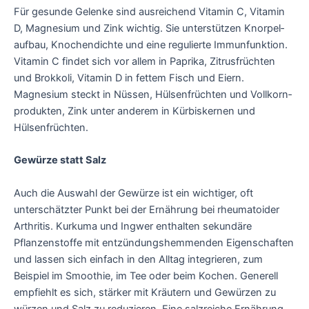
Für gesunde Gelenke sind ausreichend Vitamin C, Vitamin
D, Magnesium und Zink wichtig. Sie unter­stützen Knorpel­
aufbau, Knochen­dichte und eine regulierte Immunfunktion.
Vitamin C findet sich vor allem in Paprika, Zitrusfrüchten
und Brokkoli, Vitamin D in fettem Fisch und Eiern.
Magnesium steckt in Nüssen, Hülsen­früchten und Vollkorn­
produkten, Zink unter anderem in Kürbis­kernen und
Hülsenfrüchten.
Gewürze statt Salz
Auch die Auswahl der Gewürze ist ein wichtiger, oft
unterschätzter Punkt bei der Ernährung bei rheumatoider
Arthritis. Kurkuma und Ingwer enthalten sekundäre
Pflanzenstoffe mit entzündungs­hemmenden Eigenschaften
und lassen sich einfach in den Alltag integrieren, zum
Beispiel im Smoothie, im Tee oder beim Kochen. Generell
empfiehlt es sich, stärker mit Kräutern und Gewürzen zu
würzen und Salz zu reduzieren. Eine salzreiche Ernährung