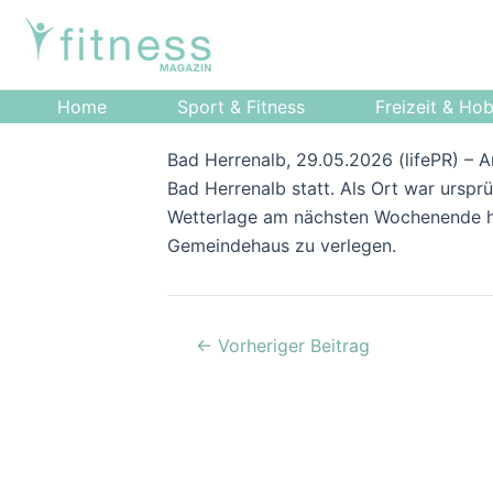
Zum
Post
Inhalt
navigation
springen
Home
Sport & Fitness
Freizeit & Ho
Bad Herrenalb, 29.05.2026 (lifePR) – A
Bad Herrenalb statt. Als Ort war ursp
Wetterlage am nächsten Wochenende hab
Gemeindehaus zu verlegen.
←
Vorheriger Beitrag