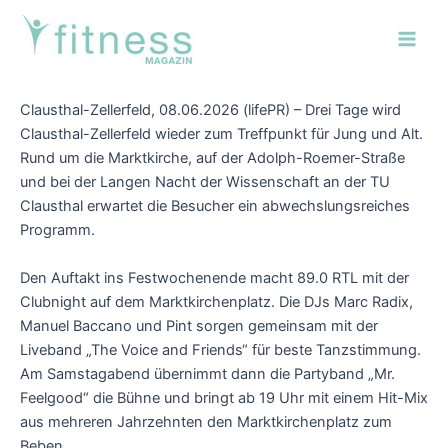
Zum
Post
Main
Inhalt
navigation
Men
springen
Clausthal-Zellerfeld, 08.06.2026 (lifePR) – Drei Tage wird
Clausthal-Zellerfeld wieder zum Treffpunkt für Jung und Alt.
Rund um die Marktkirche, auf der Adolph-Roemer-Straße
und bei der Langen Nacht der Wissenschaft an der TU
Clausthal erwartet die Besucher ein abwechslungsreiches
Programm.
Den Auftakt ins Festwochenende macht 89.0 RTL mit der
Clubnight auf dem Marktkirchenplatz. Die DJs Marc Radix,
Manuel Baccano und Pint sorgen gemeinsam mit der
Liveband „The Voice and Friends“ für beste Tanzstimmung.
Am Samstagabend übernimmt dann die Partyband „Mr.
Feelgood“ die Bühne und bringt ab 19 Uhr mit einem Hit-Mix
aus mehreren Jahrzehnten den Marktkirchenplatz zum
Beben.