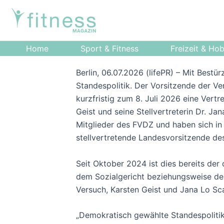
Zum
Post
Inhalt
navigation
springen
Home
Sport & Fitness
Freizeit & Ho
Berlin, 06.07.2026 (lifePR) – Mit Best
Standespolitik. Der Vorsitzende der Ve
kurzfristig zum 8. Juli 2026 eine Vert
Geist und seine Stellvertreterin Dr. J
Mitglieder des FVDZ und haben sich i
stellvertretende Landesvorsitzende de
Seit Oktober 2024 ist dies bereits der
dem Sozialgericht beziehungsweise dem
Versuch, Karsten Geist und Jana Lo Sc
„Demokratisch gewählte Standespolitik