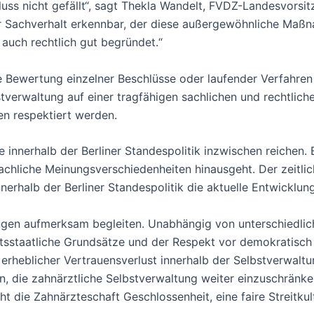
uss nicht gefällt“, sagt Thekla Wandelt, FVDZ-Landesvorsitz
er Sachverhalt erkennbar, der diese außergewöhnliche Maßna
 auch rechtlich gut begründet.“
e Bewertung einzelner Beschlüsse oder laufender Verfahren 
tverwaltung auf einer tragfähigen sachlichen und rechtlic
n respektiert werden.
te innerhalb der Berliner Standespolitik inzwischen reichen.
chliche Meinungsverschiedenheiten hinausgeht. Der zeitlich
erhalb der Berliner Standespolitik die aktuelle Entwicklung
ngen aufmerksam begleiten. Unabhängig von unterschiedlic
tsstaatliche Grundsätze und der Respekt vor demokratisch
n erheblicher Vertrauensverlust innerhalb der Selbstverwalt
, die zahnärztliche Selbstverwaltung weiter einzuschränken
t die Zahnärzteschaft Geschlossenheit, eine faire Streitku