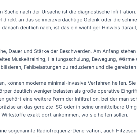
 Suche nach der Ursache ist die diagnostische Infiltration.
el direkt an das schmerzverdächtige Gelenk oder die schmerz
anach deutlich nach, ist das ein wichtiger Hinweis darauf,
ache, Dauer und Stärke der Beschwerden. Am Anfang stehe
ieltes Muskeltraining, Haltungsschulung, Bewegung, Wärme
bilisieren, Fehlbelastungen zu reduzieren und die gereizten
, können moderne minimal-invasive Verfahren helfen. Sie h
per deutlich weniger belasten als große operative Eingrif
 gehört eine weitere Form der Infiltration, bei der man s
ise an das gereizte ISG oder in seine unmittelbare Umgeb
e Wirkstoffe exakt dort ankommen, wo sie helfen sollen.
eine sogenannte Radiofrequenz-Denervation, auch Hitzeso