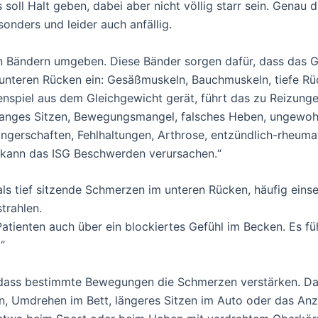
soll Halt geben, dabei aber nicht völlig starr sein. Genau 
onders und leider auch anfällig.
en Bändern umgeben. Diese Bänder sorgen dafür, dass das Gel
 unteren Rücken ein: Gesäßmuskeln, Bauchmuskeln, tiefe R
spiel aus dem Gleichgewicht gerät, führt das zu Reizungen
 langes Sitzen, Bewegungsmangel, falsches Heben, ungewoh
ngerschaften, Fehlhaltungen, Arthrose, entzündlich-rheum
 kann das ISG Beschwerden verursachen.“
s tief sitzende Schmerzen im unteren Rücken, häufig einseit
trahlen.
tienten auch über ein blockiertes Gefühl im Becken. Es füh
“
, dass bestimmte Bewegungen die Schmerzen verstärken. D
en, Umdrehen im Bett, längeres Sitzen im Auto oder das A