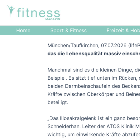
Zum
Post
Inhalt
navigation
springen
Home
Sport & Fitness
Freizeit & Ho
München/Taufkirchen, 07.07.2026 (life
das die Lebensqualität massiv einsch
Manchmal sind es die kleinen Dinge, di
Beispiel. Es sitzt tief unten im Rücken
beiden Darmbeinschaufeln des Beckens. 
Kräfte zwischen Oberkörper und Beinen
beteiligt.
„Das Iliosakralgelenk ist ein ganz bes
Schneiderhan, Leiter der ATOS Klinik 
wichtig, um einwirkende Kräfte abzufed