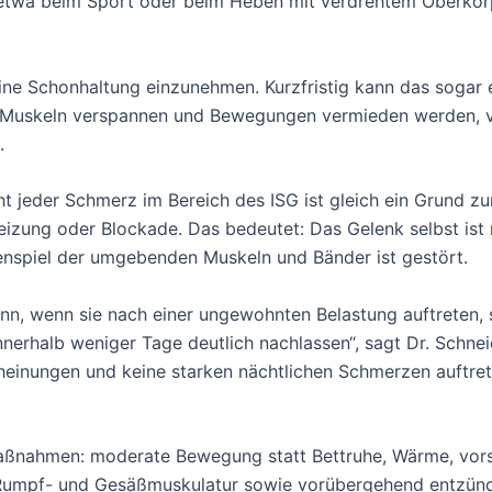
etwa beim Sport oder beim Heben mit verdrehtem Oberkör
eine Schonhaltung einzunehmen. Kurzfristig kann das sogar e
 Muskeln verspannen und Bewegungen vermieden werden, v
.
 jeder Schmerz im Bereich des ISG ist gleich ein Grund zu
eizung oder Blockade. Das bedeutet: Das Gelenk selbst ist
nspiel der umgebenden Muskeln und Bänder ist gestört.
nn, wenn sie nach einer ungewohnten Belastung auftreten,
nnerhalb weniger Tage deutlich nachlassen“, sagt Dr. Schne
inungen und keine starken nächtlichen Schmerzen auftreten
 Maßnahmen: moderate Bewegung statt Bettruhe, Wärme, vor
r Rumpf- und Gesäßmuskulatur sowie vorübergehend entz