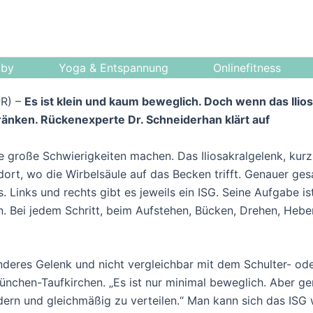
bby
Yoga & Entspannung
Onlinefitness
PR) –
Es ist klein und kaum beweglich. Doch wenn das Ilio
ränken. Rückenexperte Dr. Schneiderhan klärt auf
e große Schwierigkeiten machen. Das Iliosakralgelenk, kurz 
, dort, wo die Wirbelsäule auf das Becken trifft. Genauer g
Links und rechts gibt es jeweils ein ISG. Seine Aufgabe is
. Bei jedem Schritt, beim Aufstehen, Bücken, Drehen, Hebe
onderes Gelenk und nicht vergleichbar mit dem Schulter- ode
München-Taufkirchen. „Es ist nur minimal beweglich. Aber g
ern und gleichmäßig zu verteilen.“ Man kann sich das ISG wi