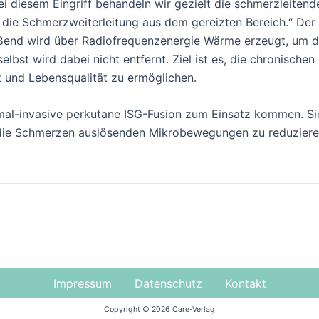
i diesem Eingriff behandeln wir gezielt die schmerzleitend
die Schmerzweiterleitung aus dem gereizten Bereich.“ Der E
eßend wird über Radiofrequenzenergie Wärme erzeugt, um di
elbst wird dabei nicht entfernt. Ziel ist es, die chronisch
 und Lebensqualität zu ermöglichen.
imal-invasive perkutane ISG-Fusion zum Einsatz kommen. Sie
es, die Schmerzen auslösenden Mikrobewegungen zu reduzie
Impressum
Datenschutz
Kontakt
Copyright © 2026 Care-Verlag