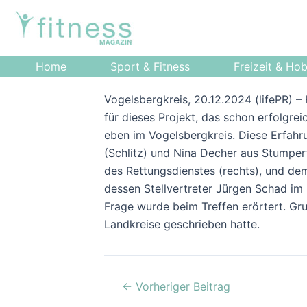
Zum
Post
Inhalt
navigation
springen
Home
Sport & Fitness
Freizeit & Ho
Vogelsbergkreis, 20.12.2024 (lifePR) 
für dieses Projekt, das schon erfolgre
eben im Vogelsbergkreis. Diese Erfah
(Schlitz) und Nina Decher aus Stumpert
des Rettungsdienstes (rechts), und de
dessen Stellvertreter Jürgen Schad im 
Frage wurde beim Treffen erörtert. Gru
Landkreise geschrieben hatte.
←
Vorheriger Beitrag