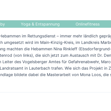
bby
Yoga & Entspannung
Onlinefitness
– Hebammen im Rettungsdienst – immer mehr ländlich geprägt
ich umgesetzt wird im Main-Kinzig-Kreis, im Landkreis Marb
rung machten die Hebammen Nina Rinkleff (Ebsdorfergrund
enrod (von links), die sich jetzt zum Austausch mit Dr. De
m Leiter des Vogelsberger Amtes für Gefahrenabwehr, Marcel
Landratsamt in Lauterbach trafen. Wie sich das Projekt in 
ndlage bildete dabei die Masterarbeit von Mona Loos, die s