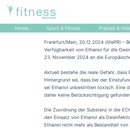
Zum
Post
Inhalt
navigation
springen
Home
Sport & Fitness
Freizeit & Ho
Frankfurt/Main, 20.12.2024 (lifePR) – 
Verfügbarkeit von Ethanol für die Desi
23. November 2024 an die Europäische
Aktuell bestehe die reale Gefahr, dass 
Hintergrund sei, dass bei der Einstufu
sei Ethanol unbestritten toxisch. Eine 
daher keine Berücksichtigung gefunden
Die Zuordnung der Substanz in die EC
den Einsatz von Ethanol als Desinfekt
Ethanol nicht mehr als Bestandteil von