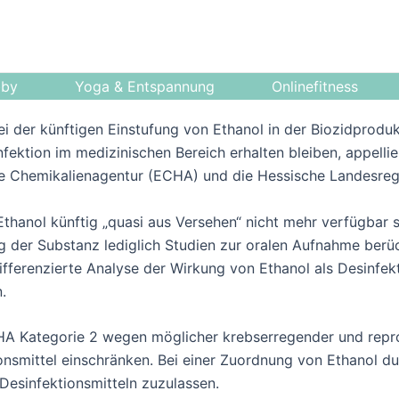
bby
Yoga & Entspannung
Onlinefitness
Bei der künftigen Einstufung von Ethanol in der Biozidprod
nfektion im medizinischen Bereich erhalten bleiben, appell
 Chemikalienagentur (ECHA) und die Hessische Landesreg
Ethanol künftig „quasi aus Versehen“ nicht mehr verfügbar s
ng der Substanz lediglich Studien zur oralen Aufnahme berüc
differenzierte Analyse der Wirkung von Ethanol als Desinfek
.
HA Kategorie 2 wegen möglicher krebserregender und rep
ionsmittel einschränken. Bei einer Zuordnung von Ethanol d
 Desinfektionsmitteln zuzulassen.