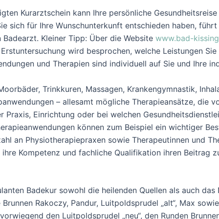
igten Kurarztschein kann Ihre persönliche Gesundheitsrei
ie sich für Ihre Wunschunterkunft entschieden haben, führt
 Badearzt. Kleiner Tipp: Über die Website
www.bad-kissing
r Erstuntersuchung wird besprochen, welche Leistungen Sie
ungen und Therapien sind individuell auf Sie und Ihre ind
oorbäder, Trinkkuren, Massagen, Krankengymnastik, Inhala
anwendungen – allesamt mögliche Therapieansätze, die vo
r Praxis, Einrichtung oder bei welchen Gesundheitsdienst
therapieanwendungen können zum Beispiel ein wichtiger Bes
elzahl an Physiotherapiepraxen sowie Therapeutinnen und T
ihre Kompetenz und fachliche Qualifikation ihren Beitrag 
anten Badekur sowohl die heilenden Quellen als auch das N
 Brunnen Rakoczy, Pandur, Luitpoldsprudel „alt“, Max sowie
vorwiegend den Luitpoldsprudel „neu“, den Runden Brunne