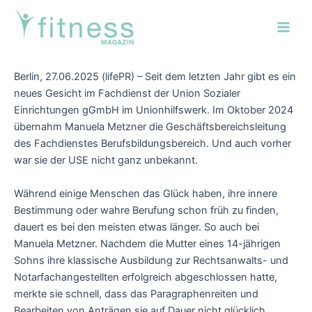
Zum
Post
Main
Inhalt
navigation
Men
springen
Berlin, 27.06.2025 (lifePR) – Seit dem letzten Jahr gibt es ein
neues Gesicht im Fachdienst der Union Sozialer
Einrichtungen gGmbH im Unionhilfswerk. Im Oktober 2024
übernahm Manuela Metzner die Geschäftsbereichsleitung
des Fachdienstes Berufsbildungsbereich. Und auch vorher
war sie der USE nicht ganz unbekannt.
Während einige Menschen das Glück haben, ihre innere
Bestimmung oder wahre Berufung schon früh zu finden,
dauert es bei den meisten etwas länger. So auch bei
Manuela Metzner. Nachdem die Mutter eines 14-jährigen
Sohns ihre klassische Ausbildung zur Rechtsanwalts- und
Notarfachangestellten erfolgreich abgeschlossen hatte,
merkte sie schnell, dass das Paragraphenreiten und
Bearbeiten von Anträgen sie auf Dauer nicht glücklich